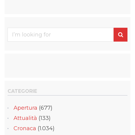
Se
for
CATEGORIE
Apertura
(677)
Attualità
(133)
Cronaca
(1.034)