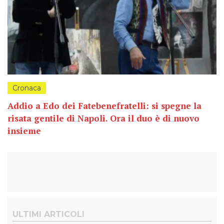
Cronaca
Addio a Edo dei Fatebenefratelli: si spegne la
risata gentile di Napoli. Ora il duo è di nuovo
insieme
ULTIMI ARTICOLI