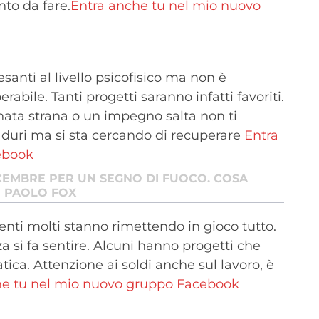
to da fare.
Entra anche tu nel mio nuovo
anti al livello psicofisico ma non è
abile. Tanti progetti saranno infatti favoriti.
onata strana o un impegno salta non ti
 duri ma si sta cercando di recuperare
Entra
ebook
CEMBRE PER UN SEGNO DI FUOCO. COSA
I PAOLO FOX
menti molti stanno rimettendo in gioco tutto.
a si fa sentire. Alcuni hanno progetti che
tica. Attenzione ai soldi anche sul lavoro, è
he tu nel mio nuovo gruppo Facebook