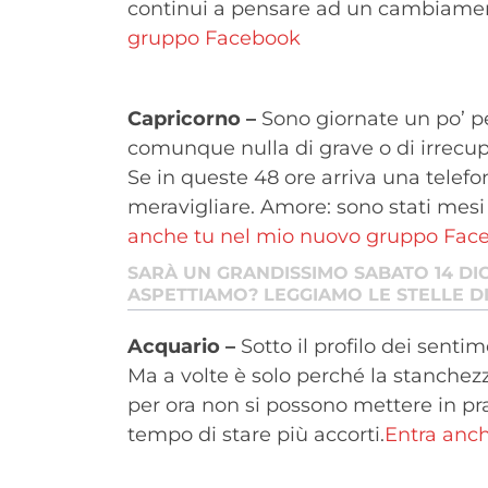
continui a pensare ad un cambiamen
gruppo Facebook
Capricorno –
Sono giornate un po’ pes
comunque nulla di grave o di irrecuper
Se in queste 48 ore arriva una telef
meravigliare. Amore: sono stati mesi
anche tu nel mio nuovo gruppo Fac
SARÀ UN GRANDISSIMO SABATO 14 DI
ASPETTIAMO? LEGGIAMO LE STELLE D
Acquario –
Sotto il profilo dei senti
Ma a volte è solo perché la stanchezz
per ora non si possono mettere in pra
tempo di stare più accorti.
Entra anc