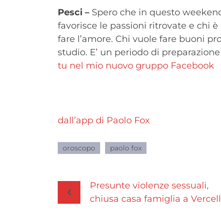
Pesci –
Spero che in questo weekend t
favorisce le passioni ritrovate e chi 
fare l’amore. Chi vuole fare buoni pro
studio. E’ un periodo di preparazion
tu nel mio nuovo gruppo Facebook
dall’app di Paolo Fox
oroscopo
paolo fox
Navigazione
Presunte violenze sessuali,
chiusa casa famiglia a Vercell
articoli