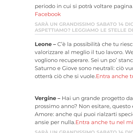
periodo in cui si potrà voltare pagina
Facebook
SARÀ UN GRANDISSIMO SABATO 14 DI
ASPETTIAMO? LEGGIAMO LE STELLE D
Leone –
C’è la possibilità che tu ries
valorizzare al meglio il tuo lavoro. W
vogliono recuperare. Sei un po’ stanco
Saturno e Giove sono neutrali: ciò vuol
otterrà ciò che si vuole.
Entra anche 
Vergine –
Hai un grande progetto da 
prossimo anno? Non esitare, questo 
Amore: anche qui puoi rialzarti spec
ansie per nulla.
Entra anche tu nel 
SARÀ UN GRANDISSIMO SABATO 14 DI