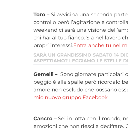
Toro –
Si avvicina una seconda parte 
controllo però l’agitazione e controll
weekend ci sarà una visione dell’am
chi hai al tuo fianco. Sia nel lavoro
propri interessi.
Entra anche tu nel 
SARÀ UN GRANDISSIMO SABATO 14 DI
ASPETTIAMO? LEGGIAMO LE STELLE D
Gemelli –
Sono giornate particolari c
peggio è alle spalle però ricordalo b
amore non escludo che possano esserc
mio nuovo gruppo Facebook
Cancro –
Sei in lotta con il mondo, n
emozioni che non riesci a decifrare. C