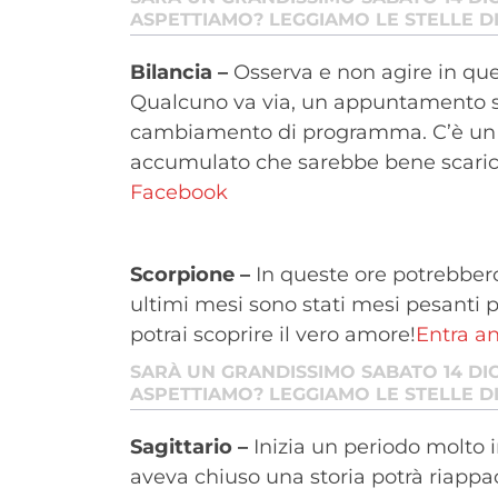
ASPETTIAMO? LEGGIAMO LE STELLE D
Bilancia –
Osserva e non agire in que
Qualcuno va via, un appuntamento sa
cambiamento di programma. C’è un ca
accumulato che sarebbe bene scaric
Facebook
Scorpione –
In queste ore potrebbero 
ultimi mesi sono stati mesi pesanti 
potrai scoprire il vero amore!
Entra a
SARÀ UN GRANDISSIMO SABATO 14 DI
ASPETTIAMO? LEGGIAMO LE STELLE D
Sagittario –
Inizia un periodo molto 
aveva chiuso una storia potrà riappaci