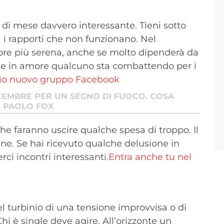
di mese davvero interessante. Tieni sotto
a i rapporti che non funzionano. Nel
ore più serena, anche se molto dipenderà da
 che in amore qualcuno sta combattendo per i
mio nuovo gruppo Facebook
CEMBRE PER UN SEGNO DI FUOCO. COSA
I PAOLO FOX
he faranno uscire qualche spesa di troppo. Il
ene. Se hai ricevuto qualche delusione in
i incontri interessanti.
Entra anche tu nel
el turbinio di una tensione improvvisa o di
hi è single deve agire. All’orizzonte un